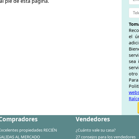
 al pie de esta página.
Toma
Reco
el ú
adic
Bien
serv
sea 
serv
otro
Para
Pol
web
Raíc
Compradores
Vendedores
Excelentes propiedades RECIÉN
¿Cuánto vale su casa?
SALIDAS AL MERCADO
27 consejos para los vendedores