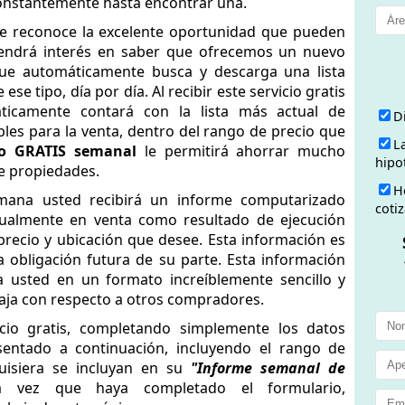
constantemente hasta encontrar una.
ue reconoce la excelente oportunidad que pueden
tendrá interés en saber que ofrecemos un nuevo
 que automáticamente busca y descarga una lista
se tipo, día por día. Al recibir este servicio gratis
áticamente contará con la lista más actual de
D
les para la venta, dentro del rango de precio que
L
io GRATIS semanal
le permitirá ahorrar mucho
hipo
de propiedades.
H
mana usted recibirá un informe computarizado
coti
tualmente en venta como resultado de ejecución
precio y ubicación que desee. Esta información es
a obligación futura de su parte. Esta información
 a usted en un formato increíblemente sencillo y
taja con respecto a otros compradores.
icio gratis, completando simplemente los datos
esentado a continuación, incluyendo el rango de
quisiera se incluyan en su
"Informe semanal de
 vez que haya completado el formulario,