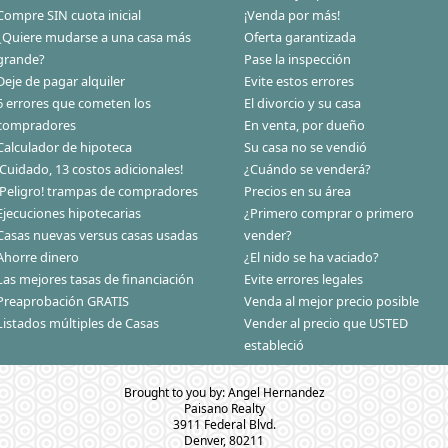
Compre SIN cuota inicial
¡Venda por más!
¿Quiere mudarse a una casa más
Oferta garantizada
grande?
Pase la inspección
Deje de pagar alquiler
Evite estos errores
6 errores que cometen los
El divorcio y su casa
compradores
En venta, por dueño
Calculador de hipoteca
Su casa no se vendió
¡Cuidado, 13 costos adicionales!
¿Cuándo se venderá?
¡Peligro! trampas de compradores
Precios en su área
Ejecuciones hipotecarias
¿Primero comprar o primero
Casas nuevas versus casas usadas
vender?
Ahorre dinero
¿El nido se ha vaciado?
Las mejores tasas de financiación
Evite errores legales
Preaprobación GRATIS
Venda al mejor precio posible
Listados múltiples de Casas
Vender al precio que USTED
estableció
Brought to you by: Angel Hernandez
Paisano Realty
3911 Federal Blvd.
Denver, 80211