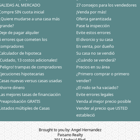
SALIDAS AL MERCADO
27 consejos para los vendedores
Compre SIN cuota inicial
¡Venda por más!
¿Quiere mudarse a una casa más
Oferta garantizada
grande?
Pase la inspección
Deje de pagar alquiler
Evite estos errores
6 errores que cometen los
El divorcio y su casa
compradores
En venta, por dueño
Calculador de hipoteca
Su casa no se vendió
¡Cuidado, 13 costos adicionales!
¿Cuándo se venderá?
¡Peligro! trampas de compradores
Precios en su área
Ejecuciones hipotecarias
¿Primero comprar o primero
Casas nuevas versus casas usadas
vender?
Ahorre dinero
¿El nido se ha vaciado?
Las mejores tasas de financiación
Evite errores legales
Preaprobación GRATIS
Venda al mejor precio posible
Listados múltiples de Casas
Vender al precio que USTED
estableció
Brought to you by: Angel Hernandez
Paisano Realty
3911 Federal Blvd.