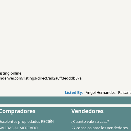
isting online.
sendenver.com/listings/direct/ad2a0ff3edddb87a
Listed By:
Angel Hernandez Paisano
Compradores
Vendedores
Excelentes propiedades RECIÉN
¿Cuánto vale su casa?
SALIDAS AL MERCADO
27 consejos para los vendedores