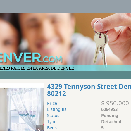
4329 Tennyson Street De
80212
$ 950.000
Price
Listing ID
6064953
Status
Pending
Type
Detached
Beds
5