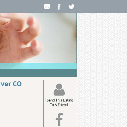
nver CO
Send This Listing
To A Friend