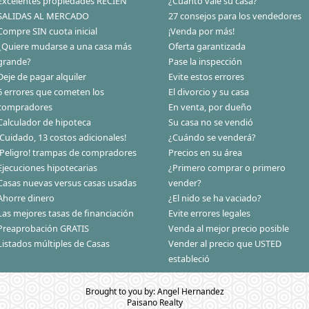
Excelentes propiedades RECIÉN
¿Cuánto vale su casa?
SALIDAS AL MERCADO
27 consejos para los vendedores
Compre SIN cuota inicial
¡Venda por más!
¿Quiere mudarse a una casa más
Oferta garantizada
grande?
Pase la inspección
Deje de pagar alquiler
Evite estos errores
6 errores que cometen los
El divorcio y su casa
compradores
En venta, por dueño
Calculador de hipoteca
Su casa no se vendió
¡Cuidado, 13 costos adicionales!
¿Cuándo se venderá?
¡Peligro! trampas de compradores
Precios en su área
Ejecuciones hipotecarias
¿Primero comprar o primero
Casas nuevas versus casas usadas
vender?
Ahorre dinero
¿El nido se ha vaciado?
Las mejores tasas de financiación
Evite errores legales
Preaprobación GRATIS
Venda al mejor precio posible
Listados múltiples de Casas
Vender al precio que USTED
estableció
Brought to you by: Angel Hernandez
Paisano Realty