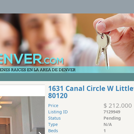
1631 Canal Circle W Littl
80120
$ 212.000
Price
Listing ID
7129949
Status
Pending
Type
N/A
Beds
1