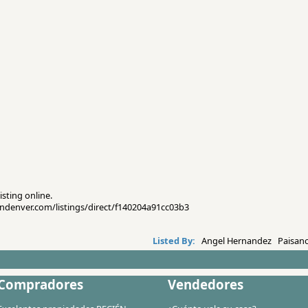
isting online.
sendenver.com/listings/direct/f140204a91cc03b3
Listed By:
Angel Hernandez Paisano
Compradores
Vendedores